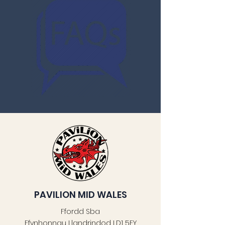
PAVILION MID WALES
Ffordd Sba
Ffynhonnau Llandrindod LD1 5EY