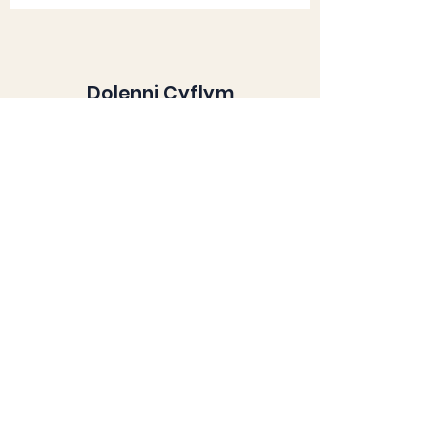
Dolenni Cyflym
YN FYW!
Newyddion
Gwybodaeth am y Lleoliad
Llogi Lleoliad
Cefnogwch Ni
Am
Storfa
Cysylltwch