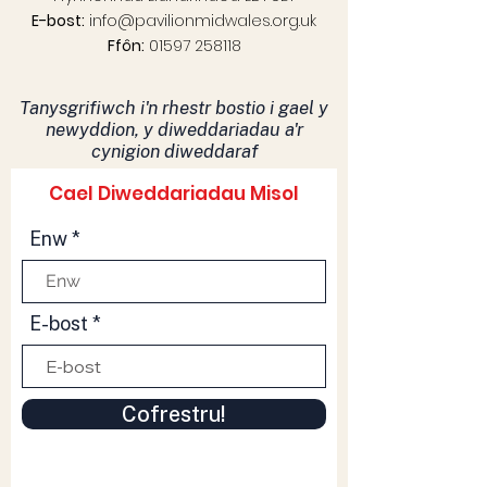
E-bost:
info@pavilionmidwales.org.uk
Ffôn:
01597 258118
Tanysgrifiwch i'n rhestr bostio i gael y
newyddion, y diweddariadau a'r
cynigion diweddaraf
Cael Diweddariadau Misol
Enw
E-bost
Cofrestru!